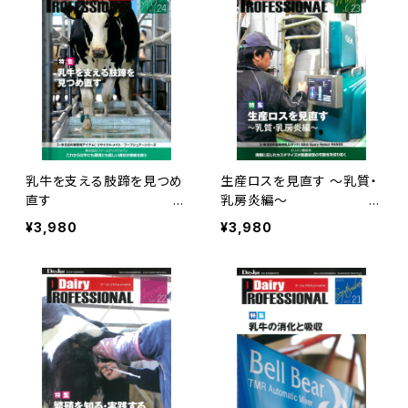
乳牛を支える肢蹄を見つめ
生産ロスを見直す ～乳質・
直す D
乳房炎編～
airy PROFESSIONAL Vol.
Dairy PROFESSIONAL V
¥3,980
¥3,980
24
ol.23