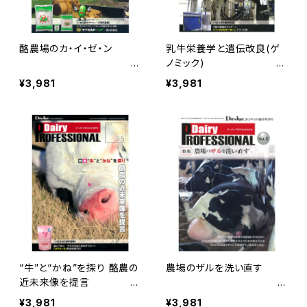
酪農場のカ・イ・ゼ・ン
乳牛栄養学と遺伝改良(ゲ
ノミック)
Dairy PROFES
Dairy PRO
¥3,981
¥3,981
SIONAL Vol.8
FESSIONAL Vol.6
“牛”と“かね”を探り 酪農の
農場のザルを洗い直す
近未来像を提言
Dairy PRO
Dairy PRO
¥3,981
¥3,981