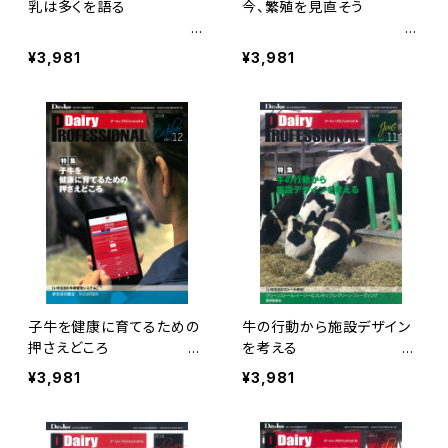
乳は多くを語る
今、繁殖を見直そう
Dairy PROFES
Dairy PROF
¥3,981
¥3,981
SIONAL Vol.14
ESSIONAL Vol.13
子牛を健康に育てるための
牛の行動から施設デザイン
押さえどころ
を考える
Dairy PROFESSI
Dairy PROF
¥3,981
¥3,981
ONAL Vol.12
ESSIONAL Vol.11