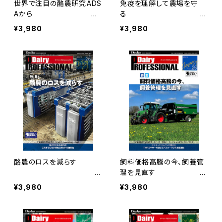
世界で注目の酪農研究――ADS
免疫を理解して農場を守
Aから
る
Dairy PROFESSIONA
Dairy PROFESSIO
¥3,980
¥3,980
L Vol.28
NAL Vol.27
酪農のロスを減らす
飼料価格高騰の今、飼養管
D
理を見直す D
airy PROFESSIONAL Vol.
airy PROFESSIONAL Vol.
¥3,980
¥3,980
26
25