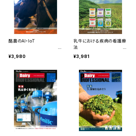
酪農のAI・IoT
乳牛における疾病の看護療
法
Dairy PROF
Dairy PROFES
¥3,980
¥3,981
ESSIONAL Vol.16
SIONAL Vol.15