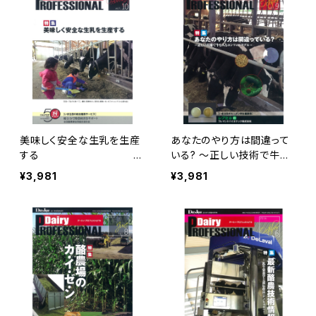
美味しく安全な生乳を生産
あなたのやり方は間違って
する
いる? ～正しい技術で牛も
Dairy PROF
人もコンフォータブル～
¥3,981
¥3,981
ESSIONAL Vol.10
Dairy PROFESSIO
NAL Vol.9