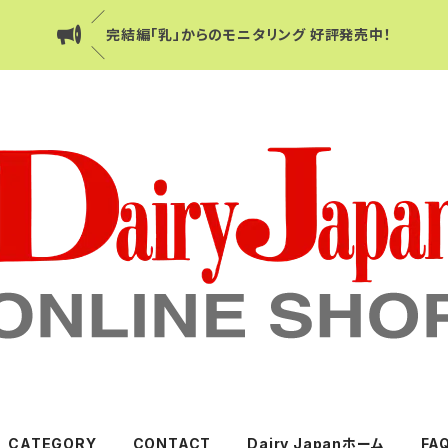
／
完結編「乳」からのモニタリング 好評発売中！
＼
CATEGORY
CONTACT
Dairy Japanホーム
FA