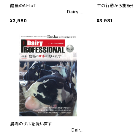
酪農のAI・IoT
牛の行動から施
Dairy PR
Dair
OFESSIONAL Vol.16
FESSIONAL Vol.1
¥3,980
¥3,981
農場のザルを洗い直す
Dairy