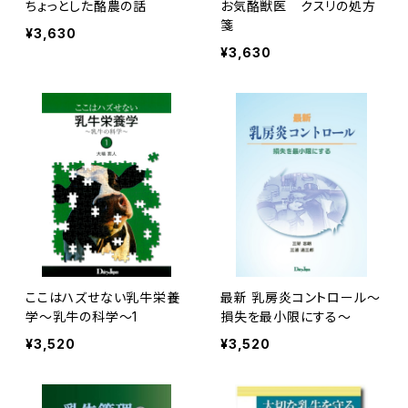
ちょっとした酪農の話
お気酪獣医 クスリの処方
箋
¥3,630
¥3,630
ここはハズせない乳牛栄養
最新 乳房炎コントロール～
学～乳牛の科学～1
損失を最小限にする～
¥3,520
¥3,520