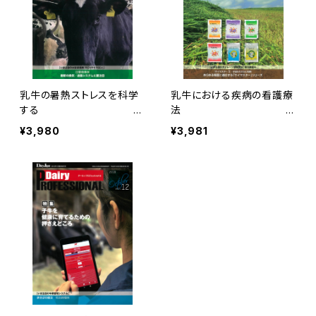
乳牛の暑熱ストレスを科学
乳牛における疾病の看護療
する
法
Dairy PROFESSIONAL V
Dairy PROFES
¥3,980
¥3,981
ol.17
SIONAL Vol.15