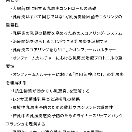
菌とは?
・大腸菌群に対する乳房炎コントロールの基礎
・乳房炎はすべて同じではない/乳房炎原因菌モニタリングの
重要性
・乳房炎の発見の精度を高めるためのスコアリング・システム
・治療開始を遅らせることができる乳房炎を理解する
・乳房炎スコアリングをもとにしたオンファームカルチャー
・オンファームカルチャーにおける乳房炎治療プロトコルの重
要性
・オンファームカルチャーにおける「原因菌検出なし」の乳房炎
を理解する
・「抗生物質が効かない乳房炎」を理解する
・レンサ球菌性乳房炎と過搾乳の関係
・環境性乳房炎予防のための敷料マネジメントの重要性
・搾乳中の乳房炎感染予防のためのライナースリップとバック
フラッシュを理解する