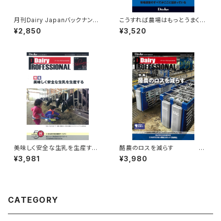
月刊Dairy Japanバックナンバ
こうすれば農場はもっとうまく回
ー
る
¥2,850
¥3,520
美味しく安全な生乳を生産す
酪農のロスを減らす
る
Dairy PR
¥3,981
¥3,980
Dairy PROFESSION
OFESSIONAL Vol.26
AL Vol.10
CATEGORY