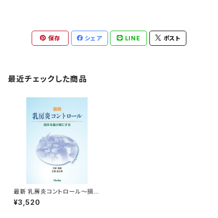
保存
シェア
LINE
ポスト
最近チェックした商品
最新 乳房炎コントロール～損失
を最小限にする～
¥3,520