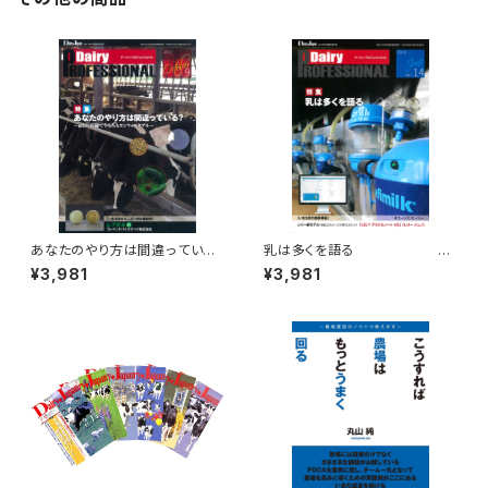
あなたのやり方は間違っている?
乳は多くを語る
～正しい技術で牛も人もコンフ
¥3,981
¥3,981
ォータブル～
Dairy PROFESSIONAL V
Dairy PROF
ol.14
ESSIONAL Vol.9