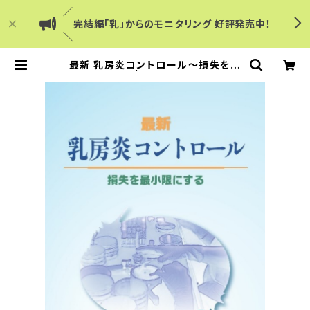
／
完結編「乳」からのモニタリング 好評発売中！
＼
最新 乳房炎コントロール～損失を最
小限にする～ | Dairy Japanショッ
プ