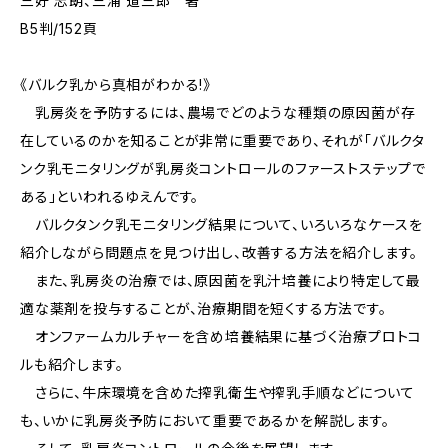
三好 志朗、三浦 道三郎 著
B5判/152頁
《バルク乳から真相がわかる!》
乳房炎を予防するには、農場でどのような種類の原因菌が存
在しているのかを知ることが非常に重要であり、それが「バルクタ
ンク乳モニタリングが乳房炎コントロールのファーストステップで
ある」といわれるゆえんです。
バルクタンク乳モニタリング結果について、いろいろなケースを
紹介しながら問題点を見つけ出し、改善する方法を紹介します。
また、乳房炎の治療では、原因菌を乳汁培養により特定して最
適な薬剤を投与することが、治療期間を短くする方法です。
オンファームカルチャーを含め培養結果に基づく治療プロトコ
ルも紹介します。
さらに、牛床環境を含めた搾乳衛生や搾乳手順などについて
も、いかに乳房炎予防において重要であるかを解説します。