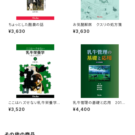
ちょっとした酪農の話
お気酪獣医 クスリの処方箋
¥3,630
¥3,630
ここはハズせない乳牛栄養学～
乳牛管理の基礎と応用 2012
乳牛の科学～1
年改訂版
¥3,520
¥4,400
その他の商品