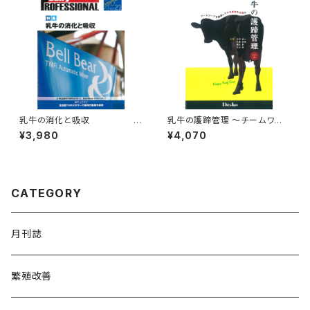
乳牛の消化と吸収
乳牛の護蹄管理 ～チームワー
Dai
クを発揮して牛も農場も快適に
¥3,980
¥4,070
ry PROFESSIONAL Vol.21
～
CATEGORY
月刊誌
繁殖改善