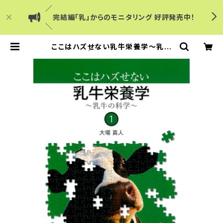
／
完結編「乳」からのモニタリング 好評発売中！
＼
ここはハズせない乳牛栄養学～乳牛
の科学～1 | Dairy Japanショップ