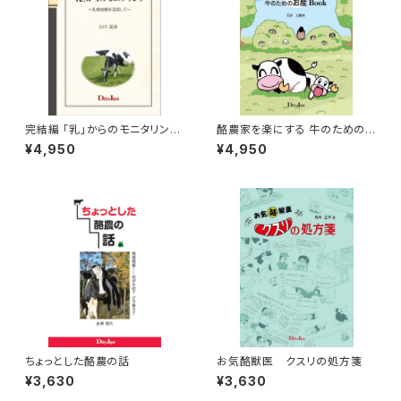
完結編 「乳」からのモニタリング
酪農家を楽にする 牛のための
～乳検成績を活用して～
お産Book
¥4,950
¥4,950
ちょっとした酪農の話
お気酪獣医 クスリの処方箋
¥3,630
¥3,630