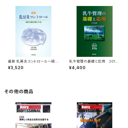
最新 乳房炎コントロール～損失
乳牛管理の基礎と応用 2012
を最小限にする～
年改訂版
¥3,520
¥4,400
その他の商品