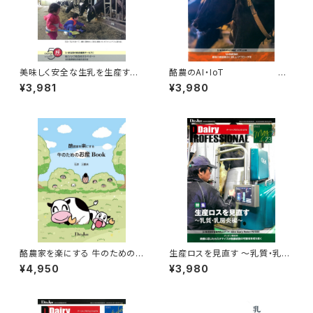
美味しく安全な生乳を生産す
酪農のAI・IoT
る
¥3,981
¥3,980
Dairy PROFESSION
Dairy PROFESSION
AL Vol.10
AL Vol.16
酪農家を楽にする 牛のための
生産ロスを見直す ～乳質・乳房
お産Book
炎編～ Dairy P
¥4,950
¥3,980
ROFESSIONAL Vol.23