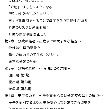
分娩を「介助する」こと
「介助」ですらもリスクになる
牽引の失敗がもたらすリスク
早すぎる牽引をすることで母子を失う可能性がある
介助のリスクは産後も続く
介助の際は判断を正しく
第2章 分娩の経過～出産までの大まかな経過～
分娩は生理的現象だ
母牛の体内での子牛のポジション
正常な分娩の経過
第3章 分娩の経過 ～時期ごとの詳細～
開口期(第1期)
産出期(第2期)
後産期(第3期)
第4章 安産のカギ ～最も重要なのは分娩時の母牛の環境～
子牛を牽引するより母牛が安心して分娩できる環境を