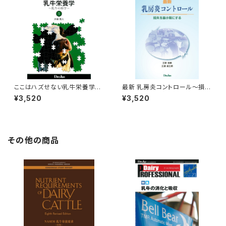
ここはハズせない乳牛栄養学～
最新 乳房炎コントロール～損失
乳牛の科学～1
を最小限にする～
¥3,520
¥3,520
その他の商品