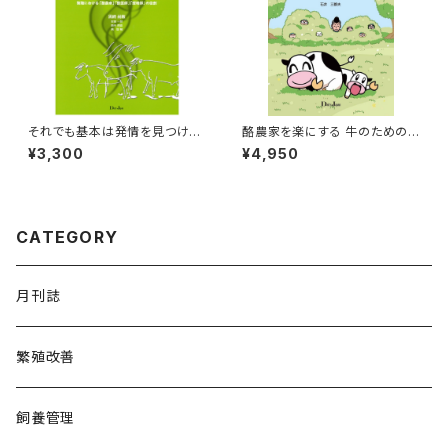
それでも基本は発情を見つけて
酪農家を楽にする 牛のための
種を付ける=改訂版=
お産Book
¥3,300
¥4,950
CATEGORY
月刊誌
繁殖改善
飼養管理