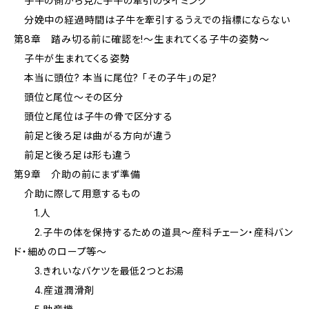
子牛の側から見た子牛の牽引のタイミング
分娩中の経過時間は子牛を牽引するうえでの指標にならない
第8章 踏み切る前に確認を!～生まれてくる子牛の姿勢～
子牛が生まれてくる姿勢
本当に頭位? 本当に尾位? 「その子牛」の足?
頭位と尾位～その区分
頭位と尾位は子牛の骨で区分する
前足と後ろ足は曲がる方向が違う
前足と後ろ足は形も違う
第9章 介助の前にまず準備
介助に際して用意するもの
1.人
2.子牛の体を保持するための道具～産科チェーン・産科バン
ド・細めのロープ等～
3.きれいなバケツを最低2つとお湯
4.産道潤滑剤