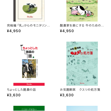
完結編 「乳」からのモニタリング
酪農家を楽にする 牛のための
～乳検成績を活用して～
お産Book
¥4,950
¥4,950
ちょっとした酪農の話
お気酪獣医 クスリの処方箋
¥3,630
¥3,630