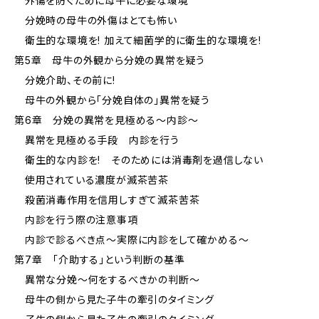
外傷を防ぐために母牛に必要な環境
分娩時の母牛の外傷はとても怖い
衛生的な環境を! 加えて細菌学的に衛生的な環境を!
第5章 母牛の外観から分娩の異常を疑う
分娩介助、その前に!
母牛の外観から「分娩自体の」異常を疑う
第6章 分娩の異常を見極める～内診～
異常を見極める手段 内診を行う
衛生的な内診を! そのためには消毒剤を過信しない
使用されている濃度が滅茶苦茶
殺菌消毒作用を信用しすぎて滅茶苦茶
内診を行う際の注意事項
内診で診るべき点～実際に内診をして確かめる～
第7章 「介助する」という判断の基準
異常な分娩～何をするべきかの判断～
母牛の側から見た子牛の牽引のタイミング