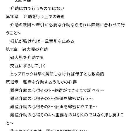
5.助産機
介助は力で行うものではない
第10章 介助を行う上での鉄則
介助の鉄則～牽引が必要な介助ならそれは陣痛に合わせて行
うこと～
抵抗が強ければ一旦牽引を止める
第11章 過大児の介助
過大児を介助する
交互にずらして引く
ヒップロックは早く解除しなければ母子とも致命的
第12章 難産を介助するうえでの心得
難産介助の心得その1～納得ができるまで調べる～
難産介助の心得その2～準備を綿密に行う～
難産介助の心得その3～計画を綿密に立てる～
難産介助の心得その4～重要なのは引くのではなく押し戻すこ
と～