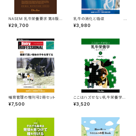
NASEM 乳牛栄養要求 第8版
乳牛の消化と吸収
(日本語版)
Dai
¥29,700
¥3,980
ry PROFESSIONAL Vol.21
哺育管理の増刊号2冊セット
ここはハズせない乳牛栄養学～
乳牛の科学～1
¥7,500
¥3,520