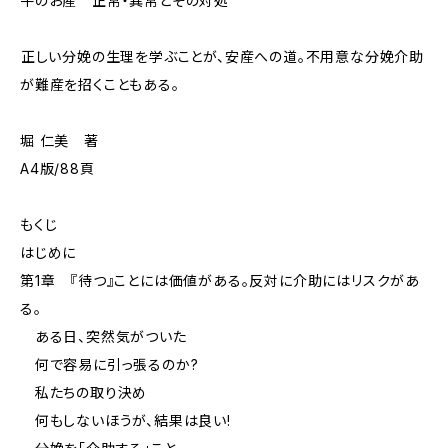
牛のお産 正常・異常とその対処
――正しい分娩の生理を学ぶことが、安産への道。不用意な分娩介助
が難産を招くこともある。
堀 仁美 著
A4版/88頁
もくじ
はじめに
第1章 『待つ』ことには価値がある。反対に介助にはリスクがあ
る。
ある日、突然気がついた
何で容易に引っ張るのか?
私たちの取り決め
何もしないほうが、結果は良い!