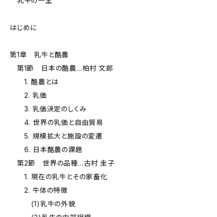
乳牛の一生
はじめに
第1章 乳牛と酪農
第1節 日本の酪農…柏村 文郎
1. 酪農とは
2. 乳価
3. 乳価決定のしくみ
4. 世界の乳価と自由貿易
5. 規模拡大と施設の変遷
6. 日本酪農の課題
第2節 世界の品種…古村 圭子
1. 現在の乳牛とその家畜化
2. 牛体の特徴
(1)乳牛の外貌