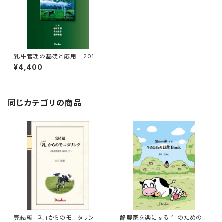
乳牛管理の基礎と応用 2012
年改訂版
¥4,400
同じカテゴリの商品
完結編 「乳」からのモニタリング
酪農家を楽にする 牛のための