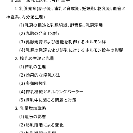
第2節 泌乳と乾乳…古村 圭子
1. 乳腺発育(胎子期、哺乳と育成期、妊娠期、乾乳期、血管と
神経系、内分泌生理)
(1)乳房の構造と乳腺組織、脈管系、乳房浮腫
(2)乳腺の発育と退行
(3)乳腺発育および機能を制御するホルモン群
(4)乳腺の発達および泌乳に対するホルモン投与の影響
2. 搾乳の生理と乳量
(1)搾乳の生理
(2)効果的な搾乳方法
(3)多頻回搾乳
(4)搾乳機械とミルキングパーラー
(5)搾乳中に起こる問題と対策
3. 乳量増加戦略
(1)遺伝の影響
(2)泌乳段階による変化