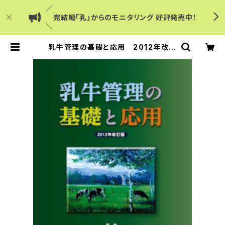
／
完結編「乳」からのモニタリング 好評発売中！
＼
乳牛管理の基礎と応用 2012年改訂
版 | Dairy Japanショップ