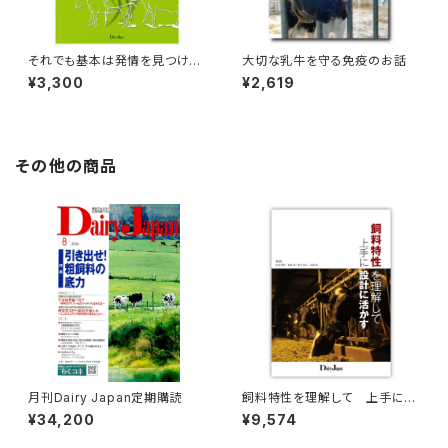
それでも基本は発情を見つけて
大切な乳牛を守る免疫のお話
種を付ける=改訂版=
¥3,300
¥2,619
その他の商品
月刊Dairy Japan定期購読
飼料特性を理解して 上手に設
計に活かす
¥34,200
¥9,574