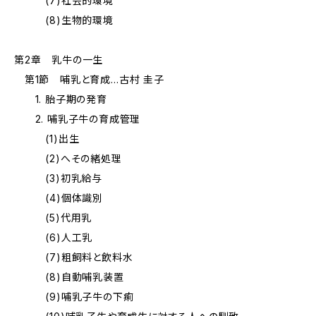
(7)社会的環境
(8)生物的環境
第2章 乳牛の一生
第1節 哺乳と育成…古村 圭子
1. 胎子期の発育
2. 哺乳子牛の育成管理
(1)出生
(2)へその緒処理
(3)初乳給与
(4)個体識別
(5)代用乳
(6)人工乳
(7)粗飼料と飲料水
(8)自動哺乳装置
(9)哺乳子牛の下痢