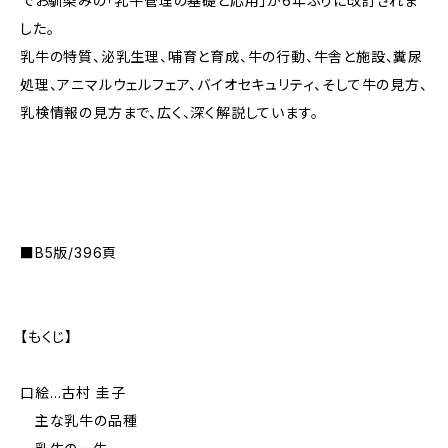
――でお馴染みの「乳牛管理の基礎と応用」が6年ぶりに改訂されま
した。
乳牛の特質、泌乳生理、哺育と育成、牛の行動、牛舎と施設、糞尿
処理、アニマルウェルフェア、バイオセキュリティ、そして牛の見方、
乳検情報の見方まで、広く、深く解説しています。
■B5版/396頁
【もくじ】
口絵…古村 圭子
主な乳牛の品種