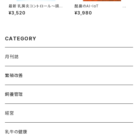
最新 乳房炎コントロール～損失
酪農のAI・IoT
を最小限にする～
¥3,520
¥3,980
Dairy PROFESSION
AL Vol.16
CATEGORY
月刊誌
繁殖改善
飼養管理
経営
乳牛の健康