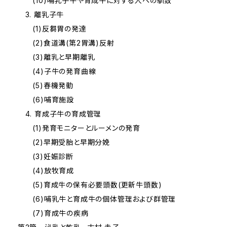
(10)哺乳子牛や育成牛に対する人への馴致
3. 離乳子牛
(1)反芻胃の発達
(2)食道溝(第2胃溝)反射
(3)離乳と早期離乳
(4)子牛の発育曲線
(5)春機発動
(6)哺育施設
4. 育成子牛の育成管理
(1)発育モニターとルーメンの発育
(2)早期受胎と早期分娩
(3)妊娠診断
(4)放牧育成
(5)育成牛の保有必要頭数(更新牛頭数)
(6)哺乳牛と育成牛の個体管理および群管理
(7)育成牛の疾病