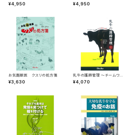
～乳検成績を活用して～
お産Book
¥4,950
¥4,950
お気酪獣医 クスリの処方箋
乳牛の護蹄管理 ～チームワー
クを発揮して牛も農場も快適に
¥3,630
¥4,070
～