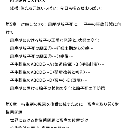
肉体疲労とストレス
総括：俺たち元気いっぱい！ 今日も搾るぜおっぱい！
第5章 対峙しなきゃ！ 周産期胎子死に！ 子牛の事故低減に向
けて
周産期における胎子の正常な発達と、状態の変化
周産期胎子死の原因①～妊娠末期から分娩～
周産期胎子死の原因②～分娩後～
子牛蘇生のABCDE～A（気道確保）・B（呼吸刺激）～
子牛蘇生のABCDE～C（循環改善と初乳）～
子牛蘇生のABCDE～D（母牛）・E（環境）～
周産期に置ける胎子の状態の変化と胎子死の予防策
第6章 抗生剤の恩恵を後世に残すために 畜産を取り巻く耐
性菌問題
世界における耐性菌問題と畜産の位置づけ