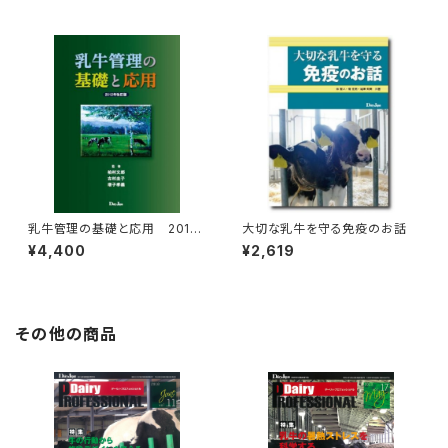
乳牛管理の基礎と応用 2012
大切な乳牛を守る免疫のお話
年改訂版
¥4,400
¥2,619
その他の商品