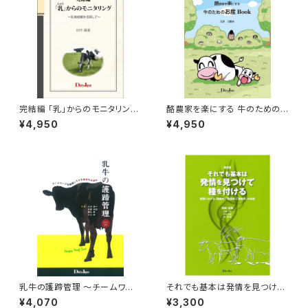
完結編 「乳」からのモニタリング
酪農家を楽にする 牛のための
～乳検成績を活用して～
お産Book
¥4,950
¥4,950
乳牛の護蹄管理 ～チームワー
それでも基本は発情を見つけて
クを発揮して牛も農場も快適に
種を付ける=改訂版=
¥4,070
¥3,300
～