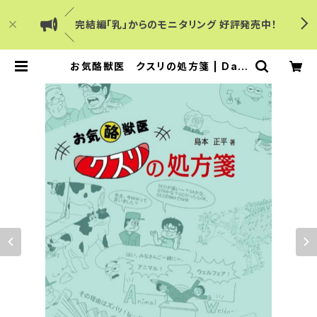
／
完結編「乳」からのモニタリング 好評発売中！
＼
お気酪獣医 クスリの処方箋 | Dair
y Japanショップ