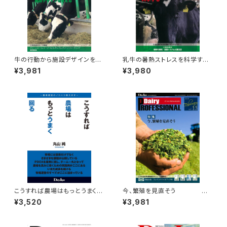
牛の行動から施設デザインを考
乳牛の暑熱ストレスを科学す
える
る Dairy
¥3,981
¥3,980
Dairy PROFESSIONAL V
PROFESSIONAL Vol.17
ol.11
こうすれば農場はもっとうまく回
今、繁殖を見直そう
る
¥3,520
¥3,981
Dairy PROFESSIONA
L Vol.13