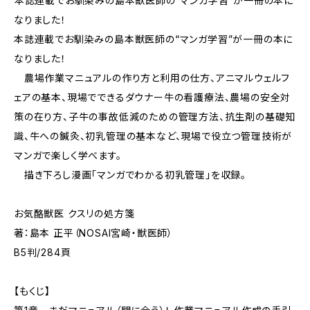
――本誌連載でお馴染みの島本獣医師の“マンガ学習”が一冊の本に
なりました！
本誌連載でお馴染みの島本獣医師の“マンガ学習”が一冊の本に
なりました！
農場作業マニュアルの作り方と利用の仕方、アニマルウェルフ
ェアの基本、現場でできるダウナー牛の看護療法、農場の安全対
策の在り方、子牛の事故低減のための管理方法、抗生剤の基礎知
識、牛への鍼灸、初乳管理の基本など、現場で役立つ管理技術が
マンガで楽しく学べます。
描き下ろし漫画「マンガでわかる初乳管理」を収録。
お気酪獣医 クスリの処方箋
著：島本 正平（NOSAI宮崎・獣医師）
B5判/284頁
【もくじ】