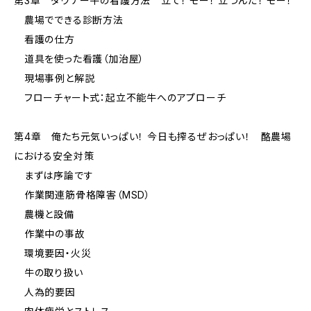
第3章 ダウナー牛の看護方法 立て！ モー！ 立つんだ！ モー！
農場でできる診断方法
看護の仕方
道具を使った看護（加治屋）
現場事例と解説
フローチャート式：起立不能牛へのアプローチ
第4章 俺たち元気いっぱい！ 今日も搾るぜおっぱい！ 酪農場
における安全対策
まずは序論です
作業関連筋骨格障害（MSD）
農機と設備
作業中の事故
環境要因・火災
牛の取り扱い
人為的要因