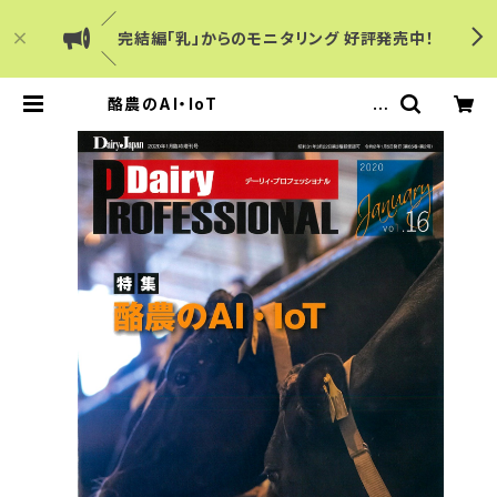
／
完結編「乳」からのモニタリング 好評発売中！
＼
酪農のAI・IoT
Dair
y PROFESSIONAL Vol.16 | Dair
y Japanショップ