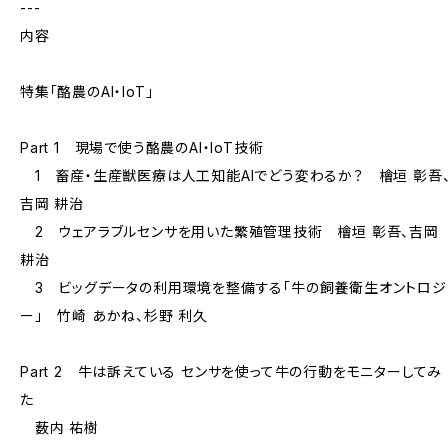
---
内容
特集「酪農のAI・IoT」
Part 1 現場で使う酪農のAI・IoT技術
1 畜産・生産獣医療は人工知能AIでどう変わるか？ 檜垣 彰吾
吉岡 耕治
2 ウェアラブルセンサを用いた繁殖管理技術 檜垣 彰吾、吉岡
耕治
3 ビッグデータの利用環境を整備する「牛の飼養衛生オントロジ
ー」 竹崎 あかね、杉野 利久
Part 2 牛は訴えている センサを使って牛の行動をモニターしてみ
た
薮内 祐樹