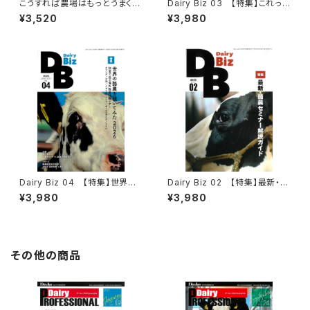
こうすれば農場はもっとうまく回
Dairy Biz 03 【特集】これって
る
実際儲かるの？ 投資・取り組み
¥3,520
¥3,980
に対する費用対効果
Dairy Biz 04 【特集】世界の
Dairy Biz 02 【特集】最新・酪
酪農を覗いてみた2026
農セミナー解説ガイド
¥3,980
¥3,980
その他の商品