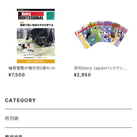
哺育管理の増刊号2冊セット
月刊Dairy Japanバックナンバ
ー
¥7,500
¥2,850
CATEGORY
月刊誌
繁殖改善