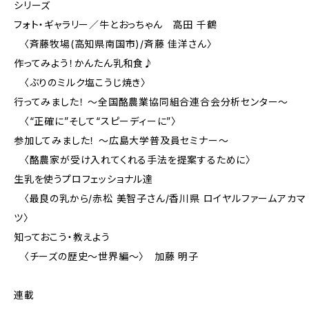
シリーズ
フォト・ギャラリー／牛とおっちゃん 高田 千鶴
〈斉藤牧場(高知県南国市)/斉藤 佳洋さん〉
作ってみよう！かんたん乳和食♪
〈ぶりのミルク塩こうじ焼き〉
行ってみました！ ～全国酪農業協同組合連合会分析センター～
〈“正確に”そして“スピーディーに”〉
参加してみました！ ～広島大学普及員セミナー～
〈酪農家が受け入れてくれる手法を提案するために〉
生乳を使うプロフェッショナル達
〈最良の乳から/赤松 美智子さん/香川県 ロイヤルファームアカマ
ツ〉
知っておこう・教えよう
〈チーズの歴史～世界編～〉 加藤 明子
連載