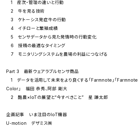
1 産次・管理の違いと行動
2 牛を見る技術
3 ケトーシス発症牛の行動
4 イチローと繁殖成績
5 センサデータから見た発情時の行動変化
6 授精の最適なタイミング
7 モニタリングシステムを農場の利益につなげる
Part 3 最新ウェアラブルセンサ商品
1 データを活用して未来をより良くする「Farmnote」「Farmnot
Color」 福田 恭秀、阿部 剛大
2 酪農×IoTの展望と“今すべきこと” 星 謙太郎
企画記事 いま注目のIoT機器
U-motion デザミス㈱