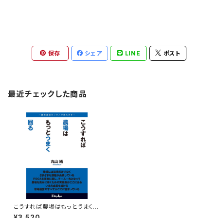
保存
シェア
LINE
ポスト
最近チェックした商品
こうすれば農場はもっとうまく回
る
¥3,520