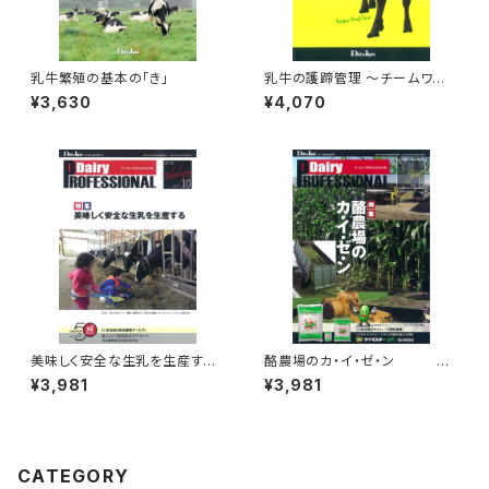
乳牛繁殖の基本の「き」
乳牛の護蹄管理 ～チームワー
クを発揮して牛も農場も快適に
¥3,630
¥4,070
～
美味しく安全な生乳を生産す
酪農場のカ・イ・ゼ・ン
る
¥3,981
¥3,981
Dairy PROFESSION
Dairy PROFESSIONAL V
AL Vol.10
ol.8
CATEGORY