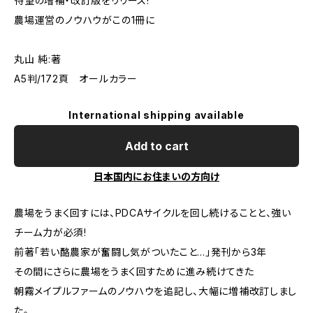
待望の増補・改訂版をリリース!
農場運営のノウハウがこの1冊に
丸山 純:著
A5判/172頁 オールカラー
International shipping available
Add to cart
日本国内にお住まいの方向け
農場をうまく回すには、PDCAサイクルを回し続けることと、強い
チーム力が必須!
前著「若い酪農家が奮闘し気がついたこと…」発刊から3年――
その間にさらに農場をうまく回すために進み続けてきた
朝霧メイプルファームのノウハウを追記し、大幅に増補改訂しまし
た。