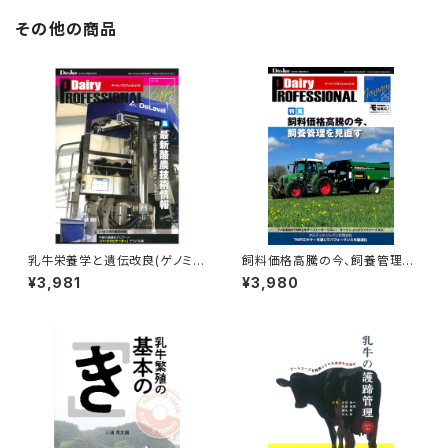
その他の商品
乳牛栄養学と遺伝改良(ゲノミッ
飼料価格高騰の今、飼養管理を
ク)
見直す Dairy PR
¥3,981
¥3,980
Dairy PROFESSIONA
OFESSIONAL Vol.25
L Vol.6