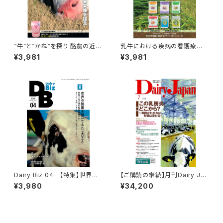
“牛”と“かね”を探り 酪農の近未
乳牛における疾病の看護療
来像を提言
法
¥3,981
¥3,981
Dairy PROFESSION
Dairy PROFESSION
AL Vol.5
AL Vol.15
Dairy Biz 04 【特集】世界の
【ご購読の継続】月刊Dairy Jap
酪農を覗いてみた2026
an定期購読
¥3,980
¥34,200