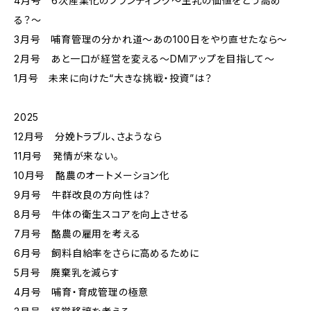
4月号 6次産業化のブランディング～生乳の価値をどう高め
る？～
3月号 哺育管理の分かれ道～あの100日をやり直せたなら～
2月号 あと一口が経営を変える～DMIアップを目指して～
1月号 未来に向けた“大きな挑戦・投資”は？
2025
12月号 分娩トラブル、さようなら
11月号 発情が来ない。
10月号 酪農のオートメーション化
9月号 牛群改良の方向性は？
8月号 牛体の衛生スコアを向上させる
7月号 酪農の雇用を考える
6月号 飼料自給率をさらに高めるために
5月号 廃棄乳を減らす
4月号 哺育・育成管理の極意