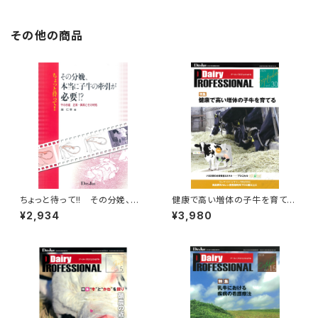
その他の商品
ちょっと待って!! その分娩、本
健康で高い増体の子牛を育て
当に子牛の牽引が必要!?
る D
¥2,934
¥3,980
airy PROFESSIONAL Vol.30