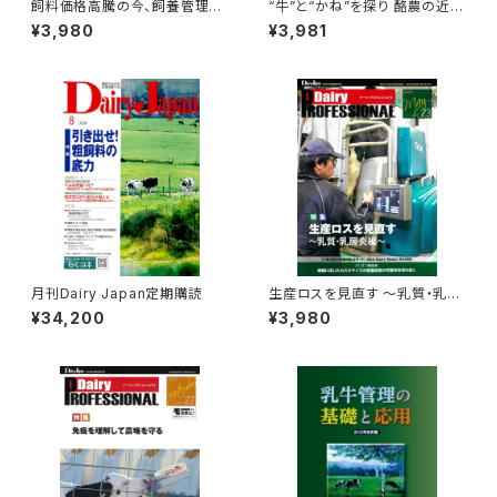
飼料価格高騰の今、飼養管理を
“牛”と“かね”を探り 酪農の近未
見直す Dairy PR
来像を提言
¥3,980
¥3,981
OFESSIONAL Vol.25
Dairy PROFESSION
AL Vol.5
月刊Dairy Japan定期購読
生産ロスを見直す ～乳質・乳房
炎編～ Dairy P
¥34,200
¥3,980
ROFESSIONAL Vol.23