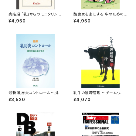
完結編 「乳」からのモニタリング
酪農家を楽にする 牛のための
～乳検成績を活用して～
お産Book
¥4,950
¥4,950
最新 乳房炎コントロール～損失
乳牛の護蹄管理 ～チームワー
を最小限にする～
クを発揮して牛も農場も快適に
¥3,520
¥4,070
～