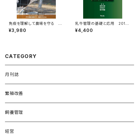
免疫を理解して農場を守る
乳牛管理の基礎と応用 2012
Dai
年改訂版
¥3,980
¥4,400
ry PROFESSIONAL Vol.27
CATEGORY
月刊誌
繁殖改善
飼養管理
経営