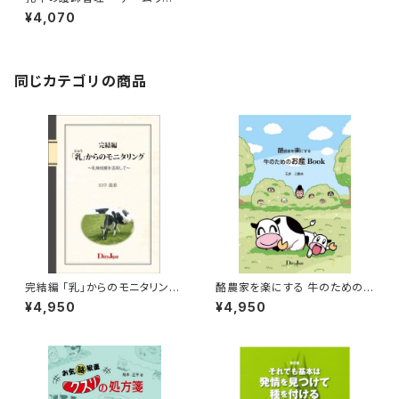
クを発揮して牛も農場も快適に
¥4,070
～
同じカテゴリの商品
完結編 「乳」からのモニタリング
酪農家を楽にする 牛のための
～乳検成績を活用して～
お産Book
¥4,950
¥4,950