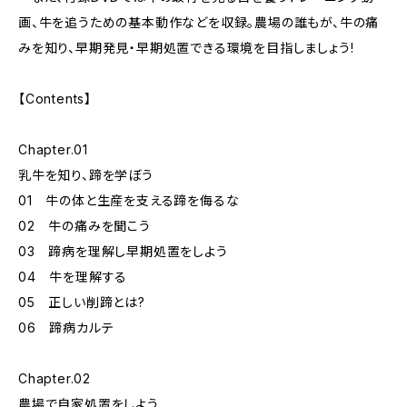
画、牛を追うための基本動作などを収録。農場の誰もが、牛の痛
みを知り、早期発見・早期処置できる環境を目指しましょう!
【Contents】
Chapter.01
乳牛を知り、蹄を学ぼう
01 牛の体と生産を支える蹄を侮るな
02 牛の痛みを聞こう
03 蹄病を理解し早期処置をしよう
04 牛を理解する
05 正しい削蹄とは?
06 蹄病カルテ
Chapter.02
農場で自家処置をしよう