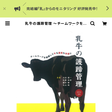
／
完結編「乳」からのモニタリング 好評発売中！
＼
乳牛の護蹄管理 ～チームワークを発
揮して牛も農場も快適に～ | Dairy
Japanショップ