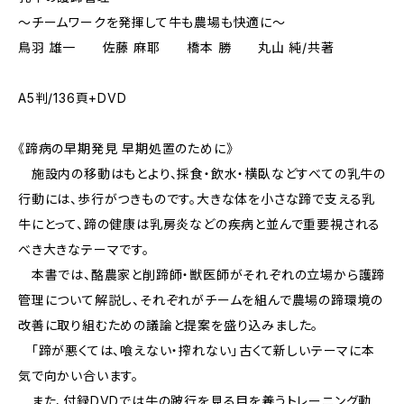
～チームワークを発揮して牛も農場も快適に～
鳥羽 雄一 佐藤 麻耶 橋本 勝 丸山 純/共著
A5判/136頁+DVD
《蹄病の早期発見 早期処置のために》
施設内の移動はもとより、採食・飲水・横臥などすべての乳牛の
行動には、歩行がつきものです。大きな体を小さな蹄で支える乳
牛にとって、蹄の健康は乳房炎などの疾病と並んで重要視される
べき大きなテーマです。
本書では、酪農家と削蹄師・獣医師がそれぞれの立場から護蹄
管理について解説し、それぞれがチームを組んで農場の蹄環境の
改善に取り組むための議論と提案を盛り込みました。
「蹄が悪くては、喰えない・搾れない」――古くて新しいテーマに本
気で向かい合います。
また、付録DVDでは牛の跛行を見る目を養うトレーニング動