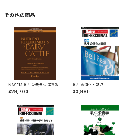
その他の商品
NASEM 乳牛栄養要求 第8版
乳牛の消化と吸収
(日本語版)
Dai
¥29,700
¥3,980
ry PROFESSIONAL Vol.21