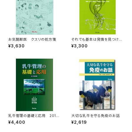
お気酪獣医 クスリの処方箋
それでも基本は発情を見つけて
種を付ける=改訂版=
¥3,630
¥3,300
乳牛管理の基礎と応用 2012
大切な乳牛を守る免疫のお話
年改訂版
¥4,400
¥2,619