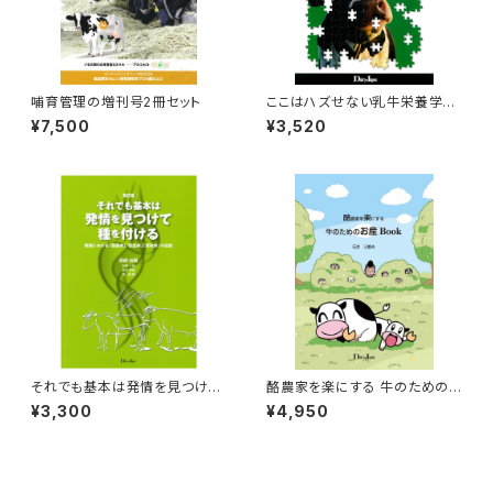
哺育管理の増刊号2冊セット
ここはハズせない乳牛栄養学～
乳牛の科学～1
¥7,500
¥3,520
それでも基本は発情を見つけて
酪農家を楽にする 牛のための
種を付ける=改訂版=
お産Book
¥3,300
¥4,950