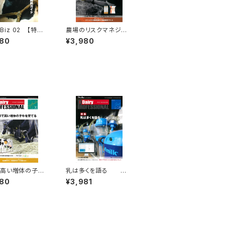
y Biz 02 【特集】
農場のリスクマネジメ
酪農セミナー解説
ント
980
¥3,980
Dairy PROF
ESSIONAL Vol.18
で高い増体の子牛
乳は多くを語る
育てる
980
¥3,981
iry PR
D
SIONAL Vol.30
airy PROFESSIONAL
Vol.14