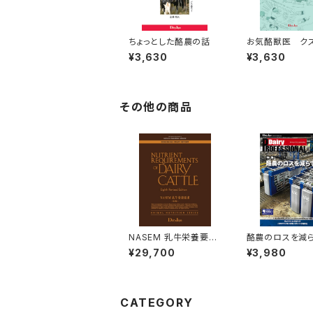
ちょっとした酪農の話
お気酪獣医 ク
処方箋
¥3,630
¥3,630
その他の商品
NASEM 乳牛栄養要求
酪農のロスを
第8版(日本語版)
¥29,700
¥3,980
Dairy PR
SIONAL Vol.26
CATEGORY