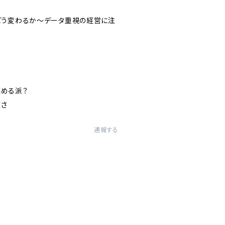
どう変わるか～データ重視の経営に注
める派？
さ
通報する