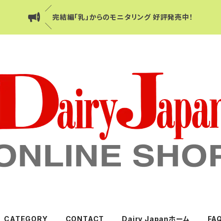
／
完結編「乳」からのモニタリング 好評発売中！
＼
CATEGORY
CONTACT
Dairy Japanホーム
FA