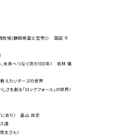
西牧場(静岡県富士宮市)〉 高田 千
㈱
、未来へつなぐ次の100年〉 若林 偉
に教えたいチーズの世界
しさを創る「ロックフォール」の世界〉
にあり〉 畠山 尚史
ース達
悠太さん〉