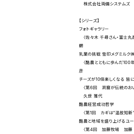
株式会社両備システムズ
【シリーズ】
フォトギャラリー
〈佐々木 千尋さん・富士丸
鶴
乳業の挑戦 雪印メグミルク
〈酪農とともに歩んだ100年
彦
チーズが10倍楽しくなる 皆
〈第6回 洞窟が伝統のおい
久世 雅代
酪農経営成功哲学
〈第1回 カギは“温故知新”
酪農と地域を盛り上げるユ
〈第4回 加藤牧場 加藤 