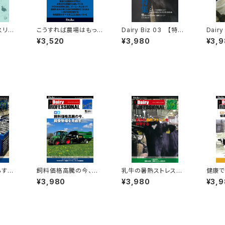
スリの
こうすれば農場はもっと
Dairy Biz 03 【特集】
Dair
うまく回る
これって実際儲かるの？
最新・
¥3,520
¥3,980
¥3,
投資・取り組みに対する
ガイド
費用対効果
減らす
飼料価格高騰の今、飼
乳牛の暑熱ストレスを
健康
養管理を見直す
科学する
を
¥3,980
¥3,980
¥3,
OFES
Dairy PROFES
Dairy PROF
Da
SIONAL Vol.25
ESSIONAL Vol.17
OFES