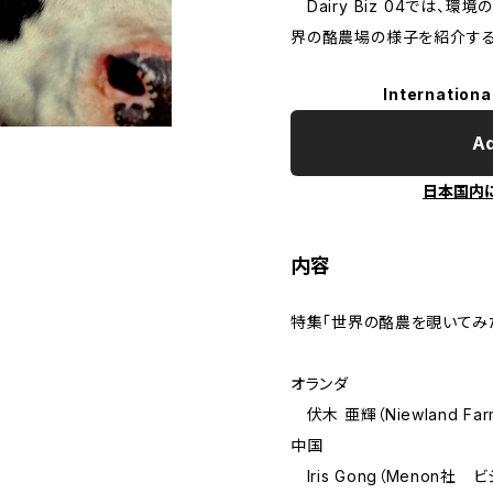
Dairy Biz 04では、
界の酪農場の様子を紹介する
Internationa
Ad
日本国内
内容
特集「世界の酪農を覗いてみた
オランダ
伏木 亜輝（Niewland Far
中国
Iris Gong（Menon社