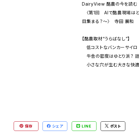
DairyView ――酪農の今を読む
〈第1回 AIで酪農現場は
目集まる？～〉 寺田 展和
【酪農取材“うらばなし”】
低コストなバンカーサイロ
牛舎の密度はゆとり派？ 詰
小さな穴が生む大きな快適
保存
シェア
LINE
ポスト