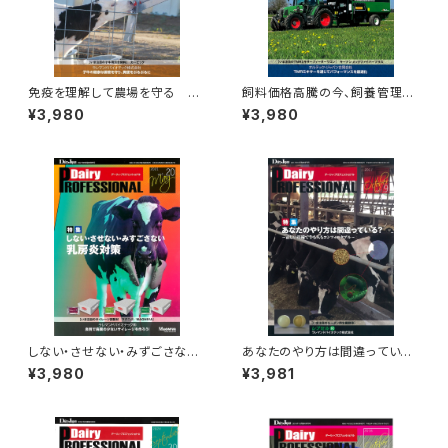
免疫を理解して農場を守る
飼料価格高騰の今、飼養管理を
Dai
見直す Dairy PR
¥3,980
¥3,980
ry PROFESSIONAL Vol.27
OFESSIONAL Vol.25
しない・させない・みずごさない
あなたのやり方は間違っている?
乳房炎対策 Dairy PROF
～正しい技術で牛も人もコンフ
¥3,980
¥3,981
ESSIONAL Vol.20
ォータブル～
Dairy PROF
ESSIONAL Vol.9