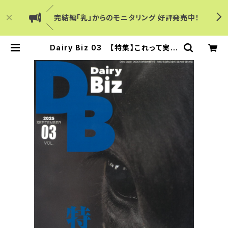
／
完結編「乳」からのモニタリング 好評発売中！
＼
Dairy Biz 03 【特集】これって実際
儲かるの？ 投資・取り組みに対する費
用対効果 | Dairy Japanショップ