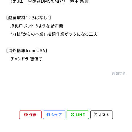
〈第3回 全酪連DMSの紹介〉 置本 宗康
【酪農取材“うらばなし”】
搾乳ロボットのような給餌機
“力技”からの卒業！ 給飼作業がラクになる工夫
【海外情報from USA】
チャンドラ 智佳子
通報する
保存
シェア
LINE
ポスト