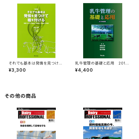
それでも基本は発情を見つけて
乳牛管理の基礎と応用 2012
種を付ける=改訂版=
年改訂版
¥3,300
¥4,400
その他の商品