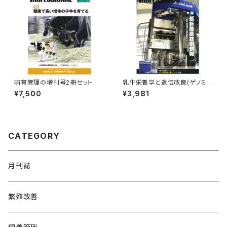
哺育管理の増刊号2冊セット
乳牛栄養学と遺伝改良(ゲノミッ
ク)
¥7,500
¥3,981
Dairy PROFESSIONA
L Vol.6
CATEGORY
月刊誌
繁殖改善