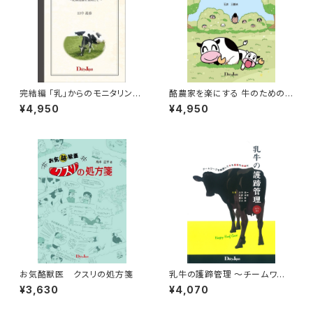
完結編 「乳」からのモニタリング
酪農家を楽にする 牛のための
～乳検成績を活用して～
お産Book
¥4,950
¥4,950
お気酪獣医 クスリの処方箋
乳牛の護蹄管理 ～チームワー
クを発揮して牛も農場も快適に
¥3,630
¥4,070
～