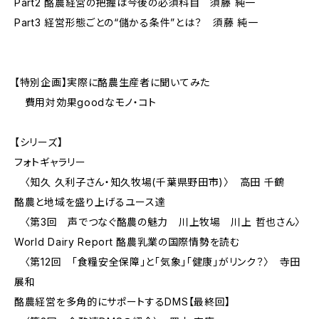
Part2 酪農経営の把握は今後の必須科目 須藤 純一
Part3 経営形態ごとの“儲かる条件”とは？ 須藤 純一
【特別企画】実際に酪農生産者に聞いてみた
費用対効果goodなモノ・コト
【シリーズ】
フォトギャラリー
〈知久 久利子さん・知久牧場(千葉県野田市)〉 高田 千鶴
酪農と地域を盛り上げるユース達
〈第3回 声でつなぐ酪農の魅力 川上牧場 川上 哲也さん〉
World Dairy Report 酪農乳業の国際情勢を読む
〈第12回 「食糧安全保障」と「気象」「健康」がリンク？〉 寺田
展和
酪農経営を多角的にサポートするDMS【最終回】